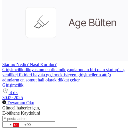
Startup Nedir? Nasıl Kurulur?
Girişimcilik dünyasının en dinamik yapılarından biri olan startup’lar,
yenilikçi fikirleri hayata geçirmek isteyen girişimcilerin attığı
adımların en somut hali olarak dikkat çeker.
Girişimcilik
4 dk
30.09.2025
Devamını Oku
Güncel haberler için,
E-bültene Kaydolun!