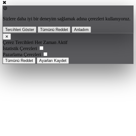
✖
🍪
Sizlere daha iyi bir deneyim sağlamak adına çerezleri kullanıyoruz.
Tercihleri Göster
Tümünü Reddet
Anladım
✕
Çerez Tercihleri
Her Zaman Aktif
İstatistik Çerezleri
Pazarlama Çerezleri
Tümünü Reddet
Ayarları Kaydet