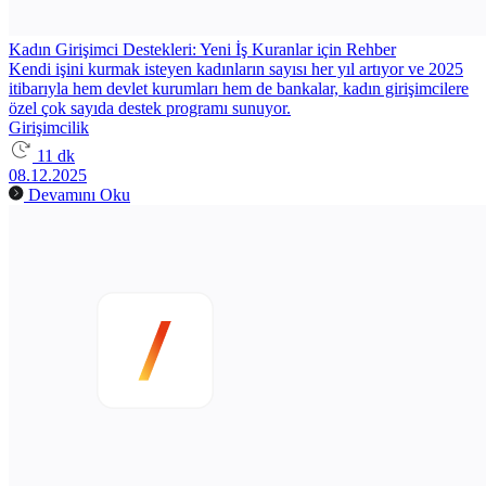
Kadın Girişimci Destekleri: Yeni İş Kuranlar için Rehber
Kendi işini kurmak isteyen kadınların sayısı her yıl artıyor ve 2025
itibarıyla hem devlet kurumları hem de bankalar, kadın girişimcilere
özel çok sayıda destek programı sunuyor.
Girişimcilik
11 dk
08.12.2025
Devamını Oku