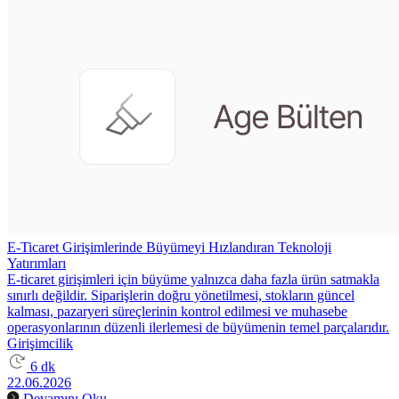
E-Ticaret Girişimlerinde Büyümeyi Hızlandıran Teknoloji
Yatırımları
E-ticaret girişimleri için büyüme yalnızca daha fazla ürün satmakla
sınırlı değildir. Siparişlerin doğru yönetilmesi, stokların güncel
kalması, pazaryeri süreçlerinin kontrol edilmesi ve muhasebe
operasyonlarının düzenli ilerlemesi de büyümenin temel parçalarıdır.
Girişimcilik
6 dk
22.06.2026
Devamını Oku