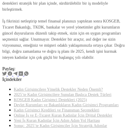
destekleri stratejik bir plan içinde, sürdürülebilir bir iş modeliyle
birleştirmek.
İş fikrinizi netleştirip temel finansal planınızı yaptıktan sonra KOSGEB,
Ticaret Bakanlığı, TKDK, bankalar ve yerel yönetimler gibi kurumların
güncel duyurularını düzenli takip etmek, sizin için en uygun programları
seçmenizi sağlar. Unutmayın: Destekler bir araçtır, asıl değer ise sizin
vizyonunuz, emeğiniz ve müşteri odaklı yaklaşımınızla ortaya çıkar. Doğru
bilgi, doğru zamanlama ve doğru iş planı ile 2025, kendi işini kurmak
isteyen kadınlar için çok güçlü bir başlangıç yılı olabilir.
Paylaş:
İçindekiler
Kadın Girişimcilere Yönelik Destekler Neden Önemli?
2025’te Kadın Girişimcilere Sunulan Başlıca Destek Türleri
KOSGEB Kadın Girişimci Destekleri (2025)
Devlet Kurumları ve Bakanlıkların Kadın Girişimci Programları
Kadın Girişimci Kredileri ve Finansman Seçenekleri
Online İş ve E-Ticaret Kuran Kadınlar İçin Dijital Destekler
Yeni İş Kuran Kadınlar İçin Adım Adım Yol Haritası
Sonuç: 2025’te Kadın Girişimciler İçin Stratejik Adımlar