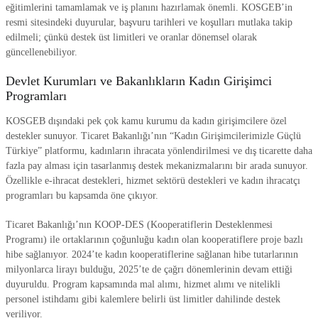
eğitimlerini tamamlamak ve iş planını hazırlamak önemli. KOSGEB’in
resmi sitesindeki duyurular, başvuru tarihleri ve koşulları mutlaka takip
edilmeli; çünkü destek üst limitleri ve oranlar dönemsel olarak
güncellenebiliyor.
Devlet Kurumları ve Bakanlıkların Kadın Girişimci
Programları
KOSGEB dışındaki pek çok kamu kurumu da kadın girişimcilere özel
destekler sunuyor. Ticaret Bakanlığı’nın “Kadın Girişimcilerimizle Güçlü
Türkiye” platformu, kadınların ihracata yönlendirilmesi ve dış ticarette daha
fazla pay alması için tasarlanmış destek mekanizmalarını bir arada sunuyor.
Özellikle e-ihracat destekleri, hizmet sektörü destekleri ve kadın ihracatçı
programları bu kapsamda öne çıkıyor.
Ticaret Bakanlığı’nın KOOP-DES (Kooperatiflerin Desteklenmesi
Programı) ile ortaklarının çoğunluğu kadın olan kooperatiflere proje bazlı
hibe sağlanıyor. 2024’te kadın kooperatiflerine sağlanan hibe tutarlarının
milyonlarca lirayı bulduğu, 2025’te de çağrı dönemlerinin devam ettiği
duyuruldu. Program kapsamında mal alımı, hizmet alımı ve nitelikli
personel istihdamı gibi kalemlere belirli üst limitler dahilinde destek
veriliyor.