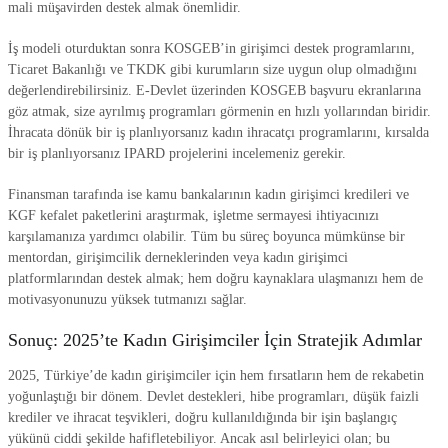
mali müşavirden destek almak önemlidir.
İş modeli oturduktan sonra KOSGEB’in girişimci destek programlarını,
Ticaret Bakanlığı ve TKDK gibi kurumların size uygun olup olmadığını
değerlendirebilirsiniz. E-Devlet üzerinden KOSGEB başvuru ekranlarına
göz atmak, size ayrılmış programları görmenin en hızlı yollarından biridir.
İhracata dönük bir iş planlıyorsanız kadın ihracatçı programlarını, kırsalda
bir iş planlıyorsanız IPARD projelerini incelemeniz gerekir.
Finansman tarafında ise kamu bankalarının kadın girişimci kredileri ve
KGF kefalet paketlerini araştırmak, işletme sermayesi ihtiyacınızı
karşılamanıza yardımcı olabilir. Tüm bu süreç boyunca mümkünse bir
mentordan, girişimcilik derneklerinden veya kadın girişimci
platformlarından destek almak; hem doğru kaynaklara ulaşmanızı hem de
motivasyonunuzu yüksek tutmanızı sağlar.
Sonuç: 2025’te Kadın Girişimciler İçin Stratejik Adımlar
2025, Türkiye’de kadın girişimciler için hem fırsatların hem de rekabetin
yoğunlaştığı bir dönem. Devlet destekleri, hibe programları, düşük faizli
krediler ve ihracat teşvikleri, doğru kullanıldığında bir işin başlangıç
yükünü ciddi şekilde hafifletebiliyor. Ancak asıl belirleyici olan; bu