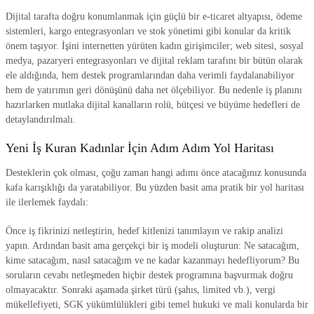
Dijital tarafta doğru konumlanmak için güçlü bir e-ticaret altyapısı, ödeme
sistemleri, kargo entegrasyonları ve stok yönetimi gibi konular da kritik
önem taşıyor. İşini internetten yürüten kadın girişimciler; web sitesi, sosyal
medya, pazaryeri entegrasyonları ve dijital reklam tarafını bir bütün olarak
ele aldığında, hem destek programlarından daha verimli faydalanabiliyor
hem de yatırımın geri dönüşünü daha net ölçebiliyor. Bu nedenle iş planını
hazırlarken mutlaka dijital kanalların rolü, bütçesi ve büyüme hedefleri de
detaylandırılmalı.
Yeni İş Kuran Kadınlar İçin Adım Adım Yol Haritası
Desteklerin çok olması, çoğu zaman hangi adımı önce atacağınız konusunda
kafa karışıklığı da yaratabiliyor. Bu yüzden basit ama pratik bir yol haritası
ile ilerlemek faydalı:
Önce iş fikrinizi netleştirin, hedef kitlenizi tanımlayın ve rakip analizi
yapın. Ardından basit ama gerçekçi bir iş modeli oluşturun: Ne satacağım,
kime satacağım, nasıl satacağım ve ne kadar kazanmayı hedefliyorum? Bu
soruların cevabı netleşmeden hiçbir destek programına başvurmak doğru
olmayacaktır. Sonraki aşamada şirket türü (şahıs, limited vb.), vergi
mükellefiyeti, SGK yükümlülükleri gibi temel hukuki ve mali konularda bir