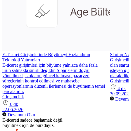
E-Ticaret Girişimlerinde Büyümeyi Hızlandıran
Startup Ne
Teknoloji Yatırımları
Girişimcili
E-ticaret girişimleri için büyüme yalnızca daha fazla
olan startup
ürün satmakla sınırlı değildir. Siparişlerin doğru
isteyen giri
yönetilmesi, stokların güncel kalması, pazaryeri
olarak dikk
süreçlerinin kontrol edilmesi ve muhasebe
Girişimcili
operasyonlarının düzenli ilerlemesi de büyümenin temel
4 dk
parçalarıdır.
30.09.202
Girişimcilik
Devamın
6 dk
22.06.2026
Devamını Oku
E-ticareti sadece başlatmak değil,
büyütmek için de buradayız.