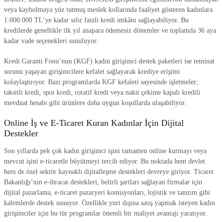
veya kaybolmaya yüz tutmuş meslek kollarında faaliyet gösteren kadınlara
1.000.000 TL’ye kadar sıfır faizli kredi imkânı sağlayabiliyor. Bu
kredilerde genellikle ilk yıl anapara ödemesiz dönemler ve toplamda 36 aya
kadar vade seçenekleri sunuluyor.
Kredi Garanti Fonu’nun (KGF) kadın girişimci destek paketleri ise teminat
sorunu yaşayan girişimcilere kefalet sağlayarak krediye erişimi
kolaylaştırıyor. Bazı programlarda KGF kefaleti sayesinde işletmeler;
taksitli kredi, spot kredi, rotatif kredi veya nakit çekime kapalı kredili
mevduat hesabı gibi ürünlere daha uygun koşullarda ulaşabiliyor.
Online İş ve E-Ticaret Kuran Kadınlar İçin Dijital
Destekler
Son yıllarda pek çok kadın girişimci işini tamamen online kurmayı veya
mevcut işini e-ticaretle büyütmeyi tercih ediyor. Bu noktada hem devlet
hem de özel sektör kaynaklı dijitalleşme destekleri devreye giriyor. Ticaret
Bakanlığı’nın e-ihracat destekleri, belirli şartları sağlayan firmalar için
dijital pazarlama, e-ticaret pazaryeri komisyonları, lojistik ve tanıtım gibi
kalemlerde destek sunuyor. Özellikle yurt dışına satış yapmak isteyen kadın
girişimciler için bu tür programlar önemli bir maliyet avantajı yaratıyor.