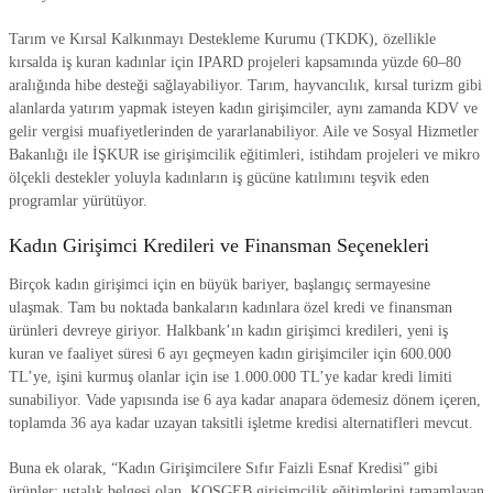
Tarım ve Kırsal Kalkınmayı Destekleme Kurumu (TKDK), özellikle
kırsalda iş kuran kadınlar için IPARD projeleri kapsamında yüzde 60–80
aralığında hibe desteği sağlayabiliyor. Tarım, hayvancılık, kırsal turizm gibi
alanlarda yatırım yapmak isteyen kadın girişimciler, aynı zamanda KDV ve
gelir vergisi muafiyetlerinden de yararlanabiliyor. Aile ve Sosyal Hizmetler
Bakanlığı ile İŞKUR ise girişimcilik eğitimleri, istihdam projeleri ve mikro
ölçekli destekler yoluyla kadınların iş gücüne katılımını teşvik eden
programlar yürütüyor.
Kadın Girişimci Kredileri ve Finansman Seçenekleri
Birçok kadın girişimci için en büyük bariyer, başlangıç sermayesine
ulaşmak. Tam bu noktada bankaların kadınlara özel kredi ve finansman
ürünleri devreye giriyor. Halkbank’ın kadın girişimci kredileri, yeni iş
kuran ve faaliyet süresi 6 ayı geçmeyen kadın girişimciler için 600.000
TL’ye, işini kurmuş olanlar için ise 1.000.000 TL’ye kadar kredi limiti
sunabiliyor. Vade yapısında ise 6 aya kadar anapara ödemesiz dönem içeren,
toplamda 36 aya kadar uzayan taksitli işletme kredisi alternatifleri mevcut.
Buna ek olarak, “Kadın Girişimcilere Sıfır Faizli Esnaf Kredisi” gibi
ürünler; ustalık belgesi olan, KOSGEB girişimcilik eğitimlerini tamamlayan