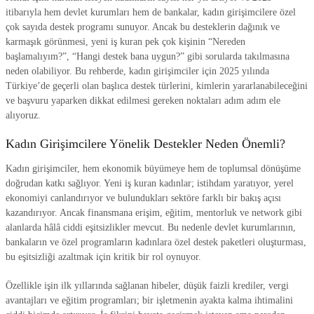
itibarıyla hem devlet kurumları hem de bankalar, kadın girişimcilere özel
çok sayıda destek programı sunuyor. Ancak bu desteklerin dağınık ve
karmaşık görünmesi, yeni iş kuran pek çok kişinin “Nereden
başlamalıyım?”, “Hangi destek bana uygun?” gibi sorularda takılmasına
neden olabiliyor. Bu rehberde, kadın girişimciler için 2025 yılında
Türkiye’de geçerli olan başlıca destek türlerini, kimlerin yararlanabileceğini
ve başvuru yaparken dikkat edilmesi gereken noktaları adım adım ele
alıyoruz.
Kadın Girişimcilere Yönelik Destekler Neden Önemli?
Kadın girişimciler, hem ekonomik büyümeye hem de toplumsal dönüşüme
doğrudan katkı sağlıyor. Yeni iş kuran kadınlar; istihdam yaratıyor, yerel
ekonomiyi canlandırıyor ve bulundukları sektöre farklı bir bakış açısı
kazandırıyor. Ancak finansmana erişim, eğitim, mentorluk ve network gibi
alanlarda hâlâ ciddi eşitsizlikler mevcut. Bu nedenle devlet kurumlarının,
bankaların ve özel programların kadınlara özel destek paketleri oluşturması,
bu eşitsizliği azaltmak için kritik bir rol oynuyor.
Özellikle işin ilk yıllarında sağlanan hibeler, düşük faizli krediler, vergi
avantajları ve eğitim programları; bir işletmenin ayakta kalma ihtimalini