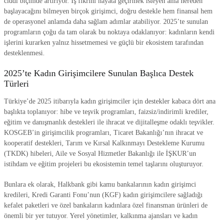
ciddi biçimde artırıyor. İş fikrini hayata geçirmek isteyen ama nereden
başlayacağını bilmeyen birçok girişimci, doğru destekle hem finansal hem
de operasyonel anlamda daha sağlam adımlar atabiliyor. 2025’te sunulan
programların çoğu da tam olarak bu noktaya odaklanıyor: kadınların kendi
işlerini kurarken yalnız hissetmemesi ve güçlü bir ekosistem tarafından
desteklenmesi.
2025’te Kadın Girişimcilere Sunulan Başlıca Destek
Türleri
Türkiye’de 2025 itibarıyla kadın girişimciler için destekler kabaca dört ana
başlıkta toplanıyor: hibe ve teşvik programları, faizsiz/indirimli krediler,
eğitim ve danışmanlık destekleri ile ihracat ve dijitalleşme odaklı teşvikler.
KOSGEB’in girişimcilik programları, Ticaret Bakanlığı’nın ihracat ve
kooperatif destekleri, Tarım ve Kırsal Kalkınmayı Destekleme Kurumu
(TKDK) hibeleri, Aile ve Sosyal Hizmetler Bakanlığı ile İŞKUR’un
istihdam ve eğitim projeleri bu ekosistemin temel taşlarını oluşturuyor.
Bunlara ek olarak, Halkbank gibi kamu bankalarının kadın girişimci
kredileri, Kredi Garanti Fonu’nun (KGF) kadın girişimcilere sağladığı
kefalet paketleri ve özel bankaların kadınlara özel finansman ürünleri de
önemli bir yer tutuyor. Yerel yönetimler, kalkınma ajansları ve kadın