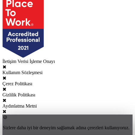
İletişim Verisi İşleme Onayı
✖
Kullanım Sözleşmesi
✖
Çerez Politikası
✖
Gizlilik Politikası
✖
Aydınlatma Metni
✖
🍪
Sizlere daha iyi bir deneyim sağlamak adına çerezleri kullanıyoruz.