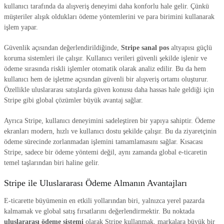
kullanıcı tarafında da alışveriş deneyimi daha konforlu hale gelir. Çünkü
müşteriler alışık oldukları ödeme yöntemlerini ve para birimini kullanarak
işlem yapar.
Güvenlik açısından değerlendirildiğinde,
Stripe sanal pos
altyapısı güçlü
koruma sistemleri ile çalışır. Kullanıcı verileri güvenli şekilde işlenir ve
ödeme sırasında riskli işlemler otomatik olarak analiz edilir. Bu da hem
kullanıcı hem de işletme açısından güvenli bir alışveriş ortamı oluşturur.
Özellikle uluslararası satışlarda güven konusu daha hassas hale geldiği için
Stripe gibi global çözümler büyük avantaj sağlar.
Ayrıca Stripe, kullanıcı deneyimini sadeleştiren bir yapıya sahiptir. Ödeme
ekranları modern, hızlı ve kullanıcı dostu şekilde çalışır. Bu da ziyaretçinin
ödeme sürecinde zorlanmadan işlemini tamamlamasını sağlar. Kısacası
Stripe, sadece bir ödeme yöntemi değil, aynı zamanda global e-ticaretin
temel taşlarından biri haline gelir.
Stripe ile Uluslararası Ödeme Almanın Avantajları
E-ticarette büyümenin en etkili yollarından biri, yalnızca yerel pazarda
kalmamak ve global satış fırsatlarını değerlendirmektir. Bu noktada
uluslararası ödeme sistemi
olarak Stripe kullanmak, markalara büyük bir