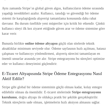
Aynı zamanda Stripe’ın global güven algısı, kullanıcıların ödeme sırasında
yaşadığı tereddütleri azaltır. Kullanıcı, tanıdığı ve güvendiği bir ödeme
sistemi ile karşılaştığında alışverişi tamamlama konusunda daha rahat
davranır. Bu durum özellikle yeni müşteriler için kritik bir etkendir. Çünkü
kullanıcı siteyi ilk kez ziyaret ettiğinde güven arar ve ödeme sistemine göre
karar verir.
Bununla birlikte
online ödeme altyapısı
güçlü olan sitelerde teknik
aksaklıklar minimum seviyede olur. Ödeme sayfasının hızlı açılması, hatasız
çalışması ve kullanıcıyı yönlendirmesi, alışveriş sürecini tamamlayan en
önemli unsurlar arasında yer alır. Stripe entegrasyonu bu süreçleri optimize
eder ve kullanıcı deneyimini güçlendirir.
E-Ticaret Altyapısında Stripe Ödeme Entegrasyonu Nasıl
Aktif Edilir?
Stripe gibi global bir ödeme sisteminin güçlü olması kadar, kolay entegre
edilebilir olması da önemlidir. E-ticaret sitelerinde
Stripe entegrasyonu
kurulumu
, doğru altyapı ile oldukça pratik bir şekilde gerçekleştirilir.
Teknik süreçlerin sade olması, işletmelerin hızlı aksiyon almasını sağlar.