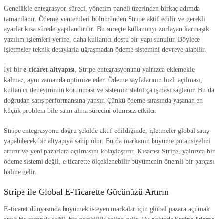
Genellikle entegrasyon süreci, yönetim paneli üzerinden birkaç adımda
tamamlanır. Ödeme yöntemleri bölümünden Stripe aktif edilir ve gerekli
ayarlar kısa sürede yapılandırılır. Bu süreçte kullanıcıyı zorlayan karmaşık
yazılım işlemleri yerine, daha kullanıcı dostu bir yapı sunulur. Böylece
işletmeler teknik detaylarla uğraşmadan ödeme sistemini devreye alabilir.
İyi bir
e-ticaret altyapısı
, Stripe entegrasyonunu yalnızca eklemekle
kalmaz, aynı zamanda optimize eder. Ödeme sayfalarının hızlı açılması,
kullanıcı deneyiminin korunması ve sistemin stabil çalışması sağlanır. Bu da
doğrudan satış performansına yansır. Çünkü ödeme sırasında yaşanan en
küçük problem bile satın alma sürecini olumsuz etkiler.
Stripe entegrasyonu doğru şekilde aktif edildiğinde, işletmeler global satış
yapabilecek bir altyapıya sahip olur. Bu da markanın büyüme potansiyelini
artırır ve yeni pazarlara açılmasını kolaylaştırır. Kısacası Stripe, yalnızca bir
ödeme sistemi değil, e-ticarette ölçeklenebilir büyümenin önemli bir parçası
haline gelir.
Stripe ile Global E-Ticarette Gücünüzü Artırın
E-ticaret dünyasında büyümek isteyen markalar için global pazara açılmak