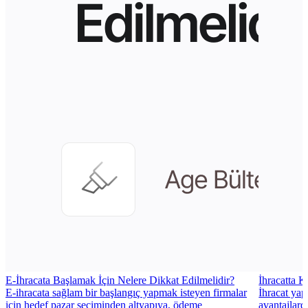
E-İhracata Başlamak İçin Nelere Dikkat Edilmelidir?
İhracatta 
E-ihracata sağlam bir başlangıç yapmak isteyen firmalar
İhracat yap
için hedef pazar seçiminden altyapıya, ödeme
avantajlard