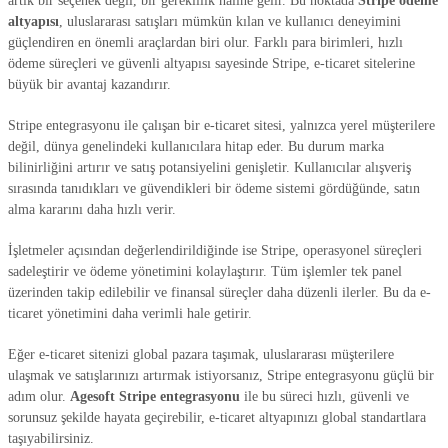
artık bir seçenek değil, bir gereklilik haline gelir. Bu noktada
Stripe ödeme
altyapısı
, uluslararası satışları mümkün kılan ve kullanıcı deneyimini
güçlendiren en önemli araçlardan biri olur. Farklı para birimleri, hızlı
ödeme süreçleri ve güvenli altyapısı sayesinde Stripe, e-ticaret sitelerine
büyük bir avantaj kazandırır.
Stripe entegrasyonu ile çalışan bir e-ticaret sitesi, yalnızca yerel müşterilere
değil, dünya genelindeki kullanıcılara hitap eder. Bu durum marka
bilinirliğini artırır ve satış potansiyelini genişletir. Kullanıcılar alışveriş
sırasında tanıdıkları ve güvendikleri bir ödeme sistemi gördüğünde, satın
alma kararını daha hızlı verir.
İşletmeler açısından değerlendirildiğinde ise Stripe, operasyonel süreçleri
sadeleştirir ve ödeme yönetimini kolaylaştırır. Tüm işlemler tek panel
üzerinden takip edilebilir ve finansal süreçler daha düzenli ilerler. Bu da e-
ticaret yönetimini daha verimli hale getirir.
Eğer e-ticaret sitenizi global pazara taşımak, uluslararası müşterilere
ulaşmak ve satışlarınızı artırmak istiyorsanız, Stripe entegrasyonu güçlü bir
adım olur.
Agesoft Stripe entegrasyonu
ile bu süreci hızlı, güvenli ve
sorunsuz şekilde hayata geçirebilir, e-ticaret altyapınızı global standartlara
taşıyabilirsiniz.