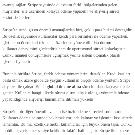
avantaj sağlar. Stripe sayesinde dünyanın farklı bölgelerinden gelen
müşteriler, site üzerinden kolayca ödeme yapabilir ve alışveriş süreci
kesintisiz ilerler.
Stripe’ın sunduğu en önemli avantajlardan biri, çoklu para birimi desteğidir.
Bu özellik sayesinde kullanıcılar kendi para birimleri ile ödeme yaparken,
işletme bu ödemeleri tek panel üzerinden yönetebilir. Bu durum hem
kullanıcı deneyimini güçlendirir hem de operasyonel süreci kolaylaştırır.
Çünkü manuel dönüşümlerle uğraşmak yerine sistem otomatik olarak
işlemleri yönetir.
Bununla birlikte Stripe, farklı ödeme yöntemlerini destekler. Kredi kartları
başta olmak üzere globalde yaygın kullanılan birçok ödeme yöntemi Stripe
altyapısı ile çalışır. Bu da
global ödeme alma
sürecini daha kapsayıcı hale
getirir. Kullanıcı hangi ülkede olursa olsun, alışık olduğu yöntemle ödeme
yapabildiğinde alışverişi tamamlama ihtimali yükselir.
Stripe’ın bir diğer önemli avantajı ise hızlı ödeme süreçleri sunmasıdır.
Kullanıcı ödeme adımında beklemek zorunda kalmaz ve işlemini kısa sürede
tamamlar. Bu hız, özellikle mobil kullanıcılar için büyük önem taşır. Çünkü
mobil alışverişte her saniye kritik bir faktör haline gelir. Stripe ile hızlı ve