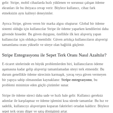
gelir. Stripe, mobil cihazlarda hızlı yüklenen ve sorunsuz çalışan ödeme
ekranları ile bu ihtiyaca cevap verir. Böylece kullanıcı, cihaz fark
etmeksizin aynı kaliteyi deneyimler.
Ayrıca Stripe, güven veren bir marka algısı oluşturur. Global bir ödeme
sistemi olduğu için kullanıcılar Stripe ile ödeme yaparken kendilerini daha
güvende hisseder. Bu güven duygusu, özellikle ilk kez alışveriş yapan
kullanıcılar için oldukça önemlidir. Güven arttıkça kullanıcıların alışverişi
tamamlama oranı yükselir ve siteye olan bağlılık güçlenir.
Stripe Entegrasyonu ile Sepet Terk Oranı Nasıl Azaltılır?
E-ticaret sitelerinde en büyük problemlerden biri, kullanıcıların ödeme
aşamasına kadar gelip alışverişi tamamlamadan siteyi terk etmesidir. Bu
durum genellikle ödeme sürecinin karmaşık, yavaş veya güven vermeyen
bir yapıya sahip olmasından kaynaklanır.
Stripe entegrasyonu
, bu
problemi minimize eden güçlü çözümler sunar.
Stripe ile ödeme süreci daha sade ve hızlı hale gelir. Kullanıcı gereksiz
adımlar ile karşılaşmaz ve ödeme işlemini kısa sürede tamamlar. Bu hız ve
sadelik, kullanıcıyı alışverişten koparan faktörleri ortadan kaldırır. Böylece
sepet terk oranı düşer ve satış dönüşümü artar.