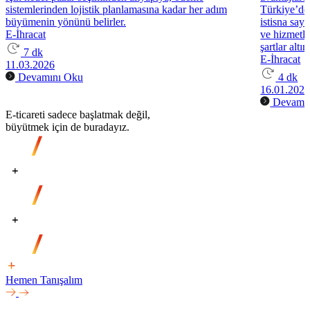
sistemlerinden lojistik planlamasına kadar her adım
Türkiye’de 
büyümenin yönünü belirler.
istisna saye
E-İhracat
ve hizmetle
şartlar altı
7 dk
E-İhracat
11.03.2026
Devamını Oku
4 dk
16.01.202
Devamın
E-ticareti sadece başlatmak değil,
büyütmek için de buradayız.
Hemen Tanışalım