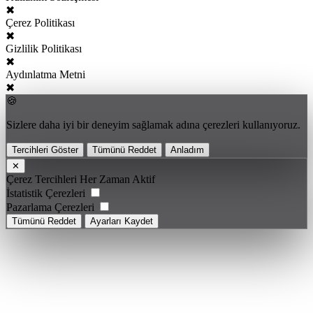
✖
Çerez Politikası
✖
Gizlilik Politikası
✖
Aydınlatma Metni
✖
🍪
Sizlere daha iyi bir deneyim sağlamak adına çerezleri kullanıyoruz.
Tercihleri Göster
Tümünü Reddet
Anladım
✕
Çerez Tercihleri
Her Zaman Aktif
İstatistik Çerezleri
Pazarlama Çerezleri
Tümünü Reddet
Ayarları Kaydet